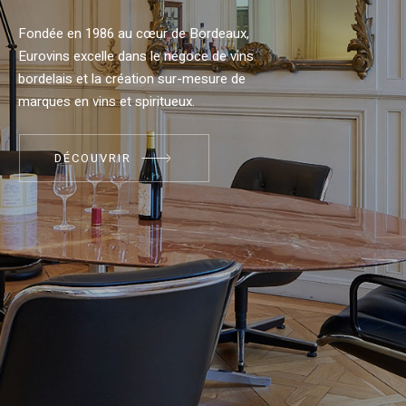
Fondée en 1986 au cœur de Bordeaux,
Eurovins excelle dans le négoce de vins
bordelais et la création sur-mesure de
marques en vins et spiritueux.
DÉCOUVRIR